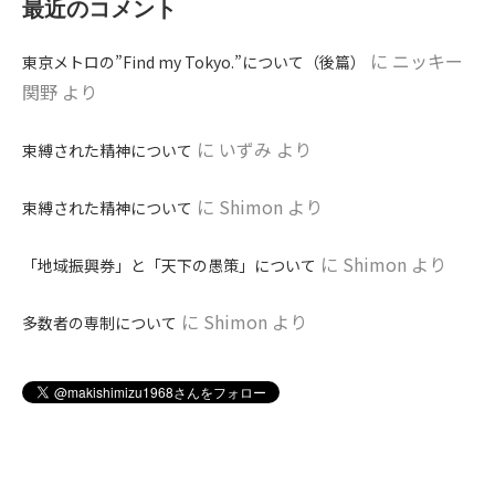
最近のコメント
に
ニッキー
東京メトロの”Find my Tokyo.”について（後篇）
関野
より
に
いずみ
より
束縛された精神について
に
Shimon
より
束縛された精神について
に
Shimon
より
「地域振興券」と「天下の愚策」について
に
Shimon
より
多数者の専制について