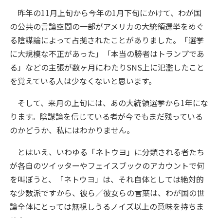
昨年の11月上旬から今年の1月下旬にかけて、わが国
の公共の言論空間の一部がアメリカの大統領選挙をめぐ
る陰謀論によって占拠されたことがありました。「選挙
に大規模な不正があった」「本当の勝者はトランプであ
る」などの主張が数ヶ月にわたりSNS上に氾濫したこと
を覚えている人は少なくないと思います。
そして、来月の上旬には、あの大統領選挙から1年にな
ります。陰謀論を信じている者が今でもまだ残っている
のかどうか、私にはわかりません。
とはいえ、いわゆる「ネトウヨ」に分類される者たち
が各自のツイッターやフェイスブックのアカウントで何
を叫ぼうと、「ネトウヨ」は、それ自体としては絶対的
な少数派ですから、彼ら／彼女らの言葉は、わが国の世
論全体にとっては無視しうるノイズ以上の意味を持ちま