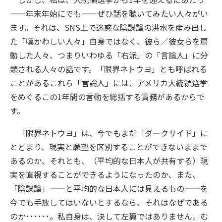
——年末年始にでも——ぜひ話を聴いてみたい人々がい
ます。それは、SNS上で迷惑な陰謀論の洪水を産み出し
た「嘆かわしい人々」自身ではなく、彼ら／彼女らを扇
動した人々、つまりいわゆる「右派」の「言論人」に分
類される人々の話です。「限界ネトウヨ」とも呼ばれる
ことがあるこれら「言論人」には、アメリカ大統領選挙
をめぐるこの1年間の言動を総括する責務があるからで
す。
「限界ネトウヨ」は、今でもまだ「ダークサイド」に
とどまり、現実と願望を区別することができないままで
あるのか、それとも、（平均的な日本人が共有する）現
実を直視することができるようになったのか、また、
「陰謀論」——と平均的な日本人には見えるもの——を
今でも手放してはいないとするなら、それはなぜである
のか･･････。私自身は、決して左翼ではありません。む