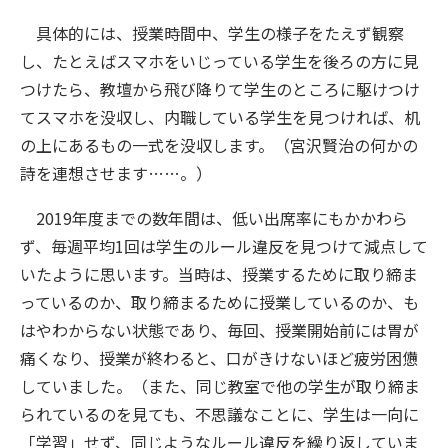
具体的には、授業時間中、学生の様子をたえず観察
し、たとえばスマホをいじっている学生を後ろの方に見
つけたら、教壇から飛び降りて学生のところに駆けつけ
てスマホを没収し、内職している学生を見つければ、机
の上にあるもの一式を没収します。（宮沢賢治の何かの
詩を連想させます……。）
2019年度までの数年間は、低い出席率にもかかわら
ず、毎週平均1回は学生のルール違反を見つけて減点して
いたように思います。当時は、授業するために取り締ま
っているのか、取り締まるために授業しているのか、も
はやわからない状態であり、毎回、授業開始前には胃が
痛くなり、授業が終わると、口がきけないほど疲労困憊
していました。（また、同じ教室で他の学生が取り締ま
られているのを見ても、不思議なことに、学生は一向に
「学習」せず、同じようなルール違反を繰り返していま