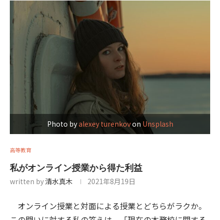
Photo by
alexey turenkov
on
Unsplash
高等教育
私がオンライン授業から得た利益
written by
清水真木
2021年8月19日
オンライン授業と対面による授業とどちらがラクか。
この問いに対する私の答えは、「現在の本務校に関する