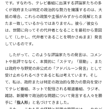
です。すなわち、テレビ番組に出演する評論家たちの多
くが政府または特定の政治的な勢力を擁護するのは、大
抵の場合、これらの政策や主張がみずからの見解とたま
たま一致しているからではありません。彼ら／彼女ら
は、世間に向ってその代弁者となることを最初から意図
して（しかし、代弁者であることを明かさぬまま）発言
しているのです。
したがって、このような評論家たちの発言は、コメン
トや批評でななく、本質的に「ステマ」「扇動」、また
は政府や与野党の非公式の「アドバルーン発言」として
受け止められるべきであると私は考えています。そし
て、私は、政府または特定の政治的な勢力の意向を受け
てテレビ番組、ネットで配信される報道番組、ラジオ、
雑誌、新聞等で政治的な問題について発言する人々を勝
手に「
指人形
」と名づけてきました。
また——これも私の経験と知識の範囲では——左右ど