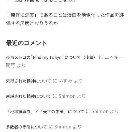
「原作に忠実」であることは漫画を映像化した作品を評
価する尺度となりうるか
最近のコメント
に
ニッキー
東京メトロの”Find my Tokyo.”について（後篇）
関野
より
に
いずみ
より
束縛された精神について
に
Shimon
より
束縛された精神について
に
Shimon
より
「地域振興券」と「天下の愚策」について
に
Shimon
より
多数者の専制について