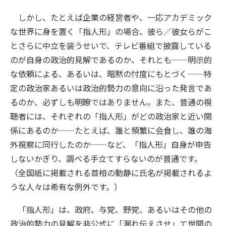
しかし、たとえば企業の経営者や、一応アカデミック
な世界に身を置く「指人形」の場合、彼ら／彼女らがこ
とさらに中立を装うせいで、テレビ番組で披露している
のが自身の政治的見解であるのか、それとも——明示的
な依頼による、あるいは、暗黙の忖度にもとづく——特
定の政治家あるいは政治的勢力の意向に沿った発言であ
るのか、必ずしも明瞭ではありません。また、普通の視
聴者には、それぞれの「指人形」がどの政治家と近い関
係にあるのか——たとえば、誰と頻繁に会食し、誰の海
外視察に同行したのか——など、「指人形」自身が申告
しないかぎり、調べる手立てすらないのが普通です。
（全国紙に掲載される首相の動静に氏名が掲載されるよ
うな人々は希有な例外です。）
「指人形」は、政府、与党、野党、あるいはその他の
政治的勢力の見解を非公式に「漏れ伝えさせ」て世間の