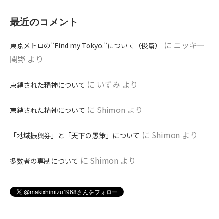
最近のコメント
に
ニッキー
東京メトロの”Find my Tokyo.”について（後篇）
関野
より
に
いずみ
より
束縛された精神について
に
Shimon
より
束縛された精神について
に
Shimon
より
「地域振興券」と「天下の愚策」について
に
Shimon
より
多数者の専制について