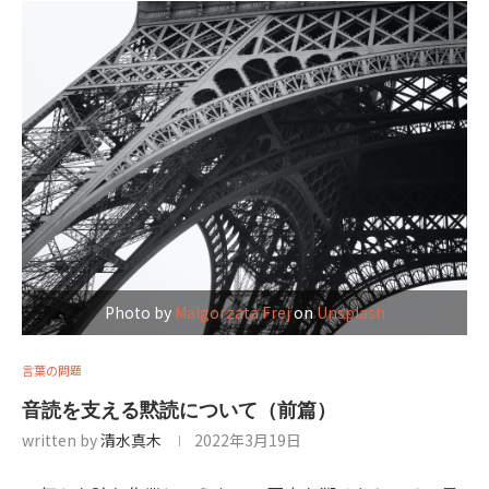
Photo by
Malgorzata Frej
on
Unsplash
言葉の問題
音読を支える黙読について（前篇）
written by
清水真木
2022年3月19日