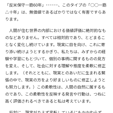
「反米保守一筋60年」･･････、このタイプの「○○一筋
△十年」は、無価値であるばかりではなく有害ですらあ
ります。
人間が住む世界の内部における価値評価に絶対的なも
のなどありません。すべては相対的であり、とどまるこ
となく変化し続けています。現実に目を向け、これに寄
り添い続けようとするかぎり、私たちは、みずからの経
験や学習にもとづいて、個別の事柄に関するものの見方
を変え、そして、社会に対する理解や態度を柔軟に修正
します。（それとともに、現実とのあいだに生まれる緊
張の中で、現実の方をより好ましいものに修正しようと
も努力します。）この柔軟性は、人間の自然に属するも
のであり、この柔軟性を反映する発言や行動は、つねに
高く評価されるべきであると私は考えています。
反対に、現実がたえず変転しているにもかかわらず、