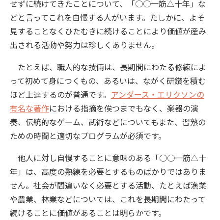
せずに続けてきたことについて、「○○一筋△十年」な
どと言ってこれを自慢する人がいます。たしかに、よそ
見することなくひたむきに続けることにより価値が産み
出される活動や努力は珍しくありません。
たとえば、職人的な技倆は、長期間にわたる修練によ
って初めて身につくもの、あるいは、ながく研鑽を積む
ほど上達するのが普通です。
アンダース・エリクソンの
有名な著作
における指摘を俟つまでもなく、楽器の演
奏、伝統的なゲーム、武術などについてもまた、習熟の
ための時間と適切なプログラムが必須です。
他人に対し自慢することに意味のある「○○一筋△十
年」は、高度の熟練を必要とするものばかりではありま
せん。社会が間違いなく必要とする活動、たとえば漁業
や農業、林業などについては、これを長期間にわたって
続けることに価値があることは明らかです。