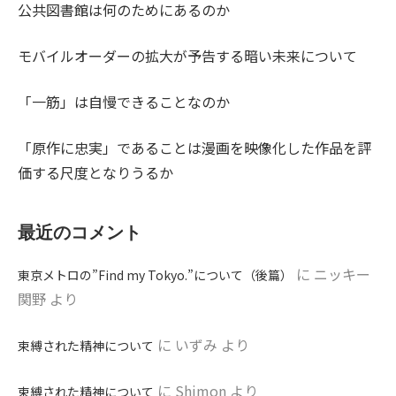
公共図書館は何のためにあるのか
モバイルオーダーの拡大が予告する暗い未来について
「一筋」は自慢できることなのか
「原作に忠実」であることは漫画を映像化した作品を評
価する尺度となりうるか
最近のコメント
に
ニッキー
東京メトロの”Find my Tokyo.”について（後篇）
関野
より
に
いずみ
より
束縛された精神について
に
Shimon
より
束縛された精神について