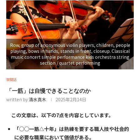
Row, group of anonymous violin players, children, people
playing, bows in hands, stands in front, closeup. Classical
music concert simple performance kids orchestra string
section / quartet performing
世間話
「一筋」は自慢できることなのか
written by
清水真木
2025年2月14日
この文章は、以下の7点を内容としています。
「○○一筋△十年」は熟練を要する職人技や社会的
に必要な職業において価値がある。