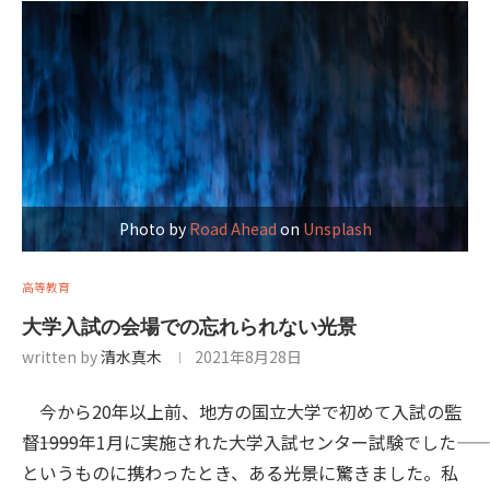
Photo by
Road Ahead
on
Unsplash
高等教育
大学入試の会場での忘れられない光景
written by
清水真木
2021年8月28日
今から20年以上前、地方の国立大学で初めて入試の監
督――1999年1月に実施された大学入試センター試験でした――
というものに携わったとき、ある光景に驚きました。私