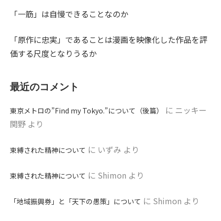
「一筋」は自慢できることなのか
「原作に忠実」であることは漫画を映像化した作品を評
価する尺度となりうるか
最近のコメント
に
ニッキー
東京メトロの”Find my Tokyo.”について（後篇）
関野
より
に
いずみ
より
束縛された精神について
に
Shimon
より
束縛された精神について
に
Shimon
より
「地域振興券」と「天下の愚策」について