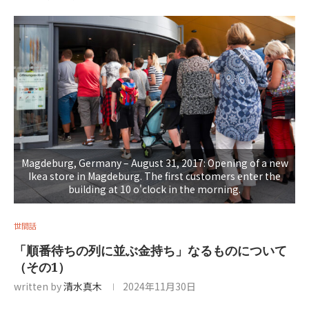
Magdeburg, Germany – August 31, 2017: Opening of a new
Ikea store in Magdeburg. The first customers enter the
building at 10 o'clock in the morning.
世間話
「順番待ちの列に並ぶ金持ち」なるものについて
（その1）
written by
清水真木
2024年11月30日