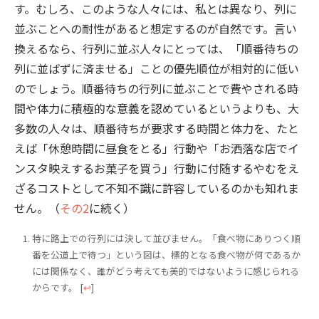
す。むしろ、このような人々には、私とは異なり、列に
並ぶことへの耐性があると想定するのが自然です。言い
換えるなら、行列に並ぶ人々にとっては、「順番待ちの
列に並ばずに済ませる」ことの優先順位が相対的に低い
のでしょう。順番待ちの行列に並ぶことで費やされる時
間や体力に積極的な意義を認めているというよりも、大
多数の人々は、順番待ちが要求する時間と体力を、たと
えば「休憩時間に昼食をとる」行動や「お洒落な店でイ
ンスタ映えするお菓子を買う」行動に付随するやむをえ
ざるコストとして不知不識に許容しているのかも知れま
せん。（
その2
に続く）
特に路上での行列には決して並びません。「食べ物にありつく順
番を公道上で待つ」という図は、標的となる食べ物が何であるか
には関係なく、誰がどう考えても美的ではないように感じられる
からです。
[
↩
]