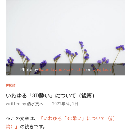
Photo by
Isabella and Zsa Fischer
on
Unsplash
世間話
いわゆる「3D酔い」について（後篇）
written by
清水真木
2022年5月1日
※この文章は、
「いわゆる「3D酔い」について（前
篇）」
の続きです。