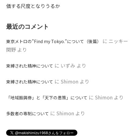
価する尺度となりうるか
最近のコメント
に
ニッキー
東京メトロの”Find my Tokyo.”について（後篇）
関野
より
に
いずみ
より
束縛された精神について
に
Shimon
より
束縛された精神について
に
Shimon
より
「地域振興券」と「天下の愚策」について
に
Shimon
より
多数者の専制について