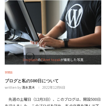
Unsplash
の
Fikret tozak
が撮影した写真
世間話
ブログと私の500日について
written by
清水真木
2022年12月6日
先週の土曜日（12月3日）、このブログは、開設500日
を迎えました。このブログを訪れ、私の文章を読んで下