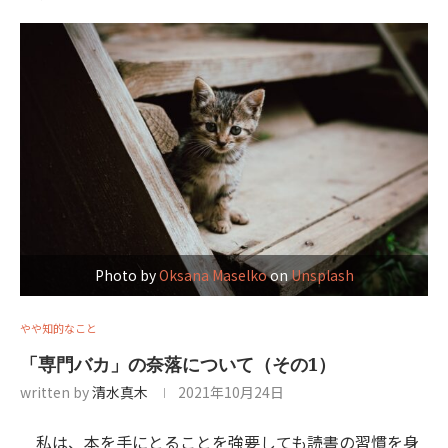
Photo by
Oksana Maselko
on
Unsplash
やや知的なこと
「専門バカ」の奈落について（その1）
written by
清水真木
2021年10月24日
私は、本を手にとることを強要しても読書の習慣を身