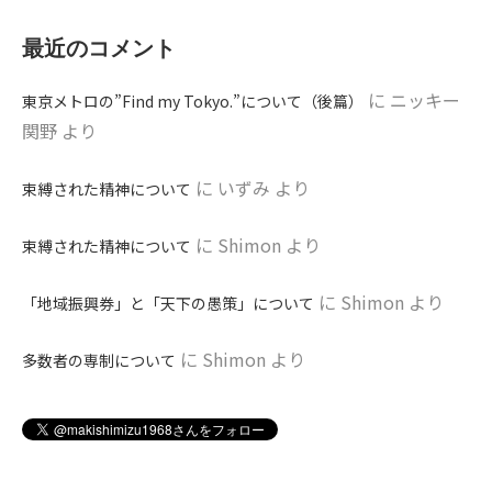
最近のコメント
に
ニッキー
東京メトロの”Find my Tokyo.”について（後篇）
関野
より
に
いずみ
より
束縛された精神について
に
Shimon
より
束縛された精神について
に
Shimon
より
「地域振興券」と「天下の愚策」について
に
Shimon
より
多数者の専制について