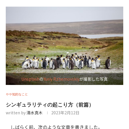
Unsplash
の
Yuriy Rzhemovskiy
が撮影した写真
やや知的なこと
シンギュラリティの起こり方（前篇）
written by
清水真木
2023年2月12日
しばらく前、次のような文章を書きました。