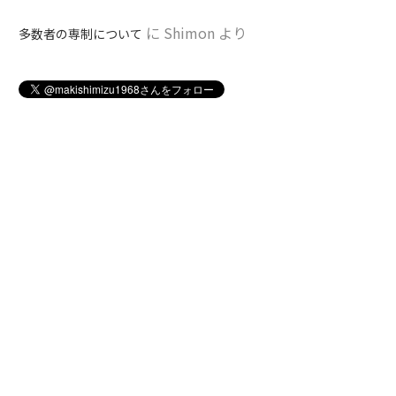
に
Shimon
より
多数者の専制について