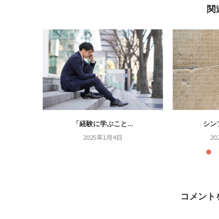
関
.
「経験に学ぶこと...
シン
2025年1月4日
20
コメント