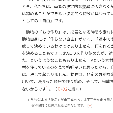
とき、私たちは、両者の決定的な差異に否応なく
は認めることができない決定的な特徴が具わって
としての「自由」です。
動物の「もの作り」は、必要となる時間や素材に
動物自身には「作らない自由」がなく、「途中で
慮して決めているわけではありません。何を作る
を決めることもできません。Xを作り始めたが、途
た、というようなこともありません。Pという素
材を使っているのを見て格好良いと思ったから、
は、決して起こりません。動物は、特定の外的な
用いて、決まった順序で作り始め、そして、完成
1
ないからです
。（
その2
に続く）
動物による「作品」が未完成あるいは不完全なまま残さ
ら物理的に阻害されたときだけです。
[
↩
]