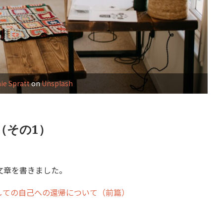
ie Spratt
on
Unsplash
（その1）
文章を書きました。
しての自己への還帰について（前篇）