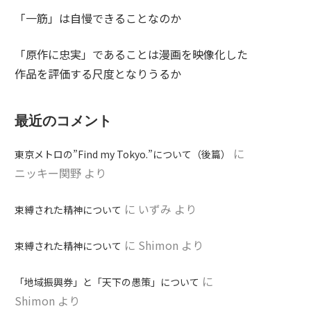
「一筋」は自慢できることなのか
「原作に忠実」であることは漫画を映像化した
作品を評価する尺度となりうるか
最近のコメント
に
東京メトロの”Find my Tokyo.”について（後篇）
ニッキー関野
より
に
いずみ
より
束縛された精神について
に
Shimon
より
束縛された精神について
に
「地域振興券」と「天下の愚策」について
Shimon
より