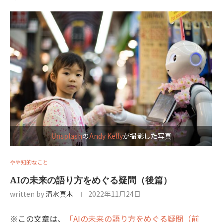
Unsplash
の
Andy Kelly
が撮影した写真
やや知的なこと
AIの未来の語り方をめぐる疑問（後篇）
written by
清水真木
2022年11月24日
※この文章は、
「AIの未来の語り方をめぐる疑問（前