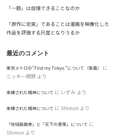
「一筋」は自慢できることなのか
「原作に忠実」であることは漫画を映像化した
作品を評価する尺度となりうるか
最近のコメント
に
東京メトロの”Find my Tokyo.”について（後篇）
ニッキー関野
より
に
いずみ
より
束縛された精神について
に
Shimon
より
束縛された精神について
に
「地域振興券」と「天下の愚策」について
Shimon
より