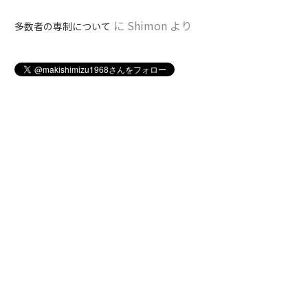
に
Shimon
より
多数者の専制について