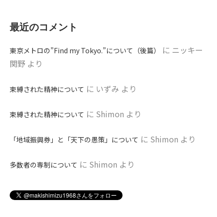
最近のコメント
に
ニッキー
東京メトロの”Find my Tokyo.”について（後篇）
関野
より
に
いずみ
より
束縛された精神について
に
Shimon
より
束縛された精神について
に
Shimon
より
「地域振興券」と「天下の愚策」について
に
Shimon
より
多数者の専制について