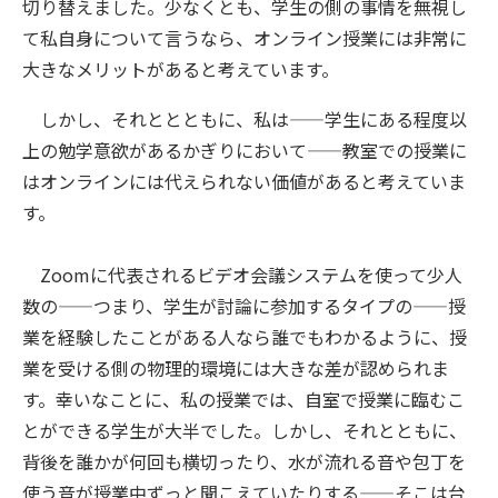
切り替えました。少なくとも、学生の側の事情を無視し
て私自身について言うなら、オンライン授業には非常に
大きなメリットがあると考えています。
しかし、それととともに、私は——学生にある程度以
上の勉学意欲があるかぎりにおいて——教室での授業に
はオンラインには代えられない価値があると考えていま
す。
Zoomに代表されるビデオ会議システムを使って少人
数の——つまり、学生が討論に参加するタイプの——授
業を経験したことがある人なら誰でもわかるように、授
業を受ける側の物理的環境には大きな差が認められま
す。幸いなことに、私の授業では、自室で授業に臨むこ
とができる学生が大半でした。しかし、それとともに、
背後を誰かが何回も横切ったり、水が流れる音や包丁を
使う音が授業中ずっと聞こえていたりする——そこは台