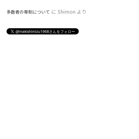
に
Shimon
より
多数者の専制について