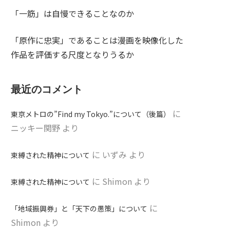
「一筋」は自慢できることなのか
「原作に忠実」であることは漫画を映像化した
作品を評価する尺度となりうるか
最近のコメント
に
東京メトロの”Find my Tokyo.”について（後篇）
ニッキー関野
より
に
いずみ
より
束縛された精神について
に
Shimon
より
束縛された精神について
に
「地域振興券」と「天下の愚策」について
Shimon
より