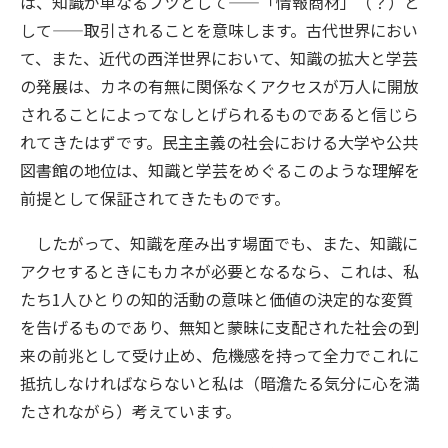
は、知識が単なるブツとして——「情報商材」（？）と
して——取引されることを意味します。古代世界におい
て、また、近代の西洋世界において、知識の拡大と学芸
の発展は、カネの有無に関係なくアクセスが万人に開放
されることによってなしとげられるものであると信じら
れてきたはずです。民主主義の社会における大学や公共
図書館の地位は、知識と学芸をめぐるこのような理解を
前提として保証されてきたものです。
したがって、知識を産み出す場面でも、また、知識に
アクセするときにもカネが必要となるなら、これは、私
たち1人ひとりの知的活動の意味と価値の決定的な変質
を告げるものであり、無知と蒙昧に支配された社会の到
来の前兆として受け止め、危機感を持って全力でこれに
抵抗しなければならないと私は（暗澹たる気分に心を満
たされながら）考えています。