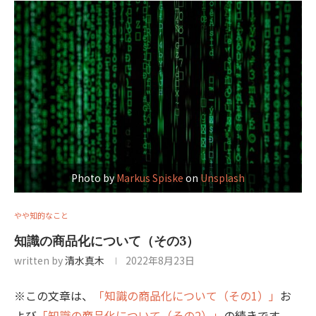
Photo by
Markus Spiske
on
Unsplash
やや知的なこと
知識の商品化について（その3）
written by
清水真木
2022年8月23日
※この文章は、
「知識の商品化について（その1）」
お
よび
「知識の商品化について（その2）」
の続きです。