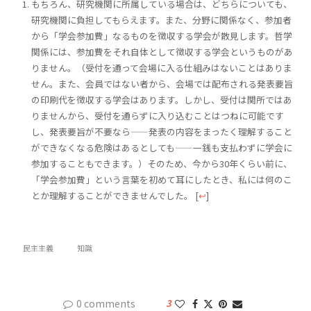
もちろん、研究機関に所属している場合は、どちらについても、
研究機関に負担してもらえます。また、分野に関係なく、参加者
から「学会参加費」なるものを徴収する学会が散見します。哲学
関係には、参加費をそれ自体として徴収する学会というものがあ
りません。（受付を通って会場に入る仕組みはないことはありま
せん。また、会員ではない者から、会場では配布される発表要旨
の印刷代を徴収する学会はあります。しかし、受付は関所ではあ
りませんから、受付を通らずに入り込むことはつねに可能です
し、発表要旨が不要なら——発表の内容をまったく理解すること
ができなくなる危険はあるとしても——一銭も支払わずに学会に
参加することもできます。）そのため、今から30年くらい前に、
「学会参加費」という言葉を初めて耳にしたとき、私には何のこ
とか理解することができませんでした。
[
↩
]
民主主義
知識
0 comments
3