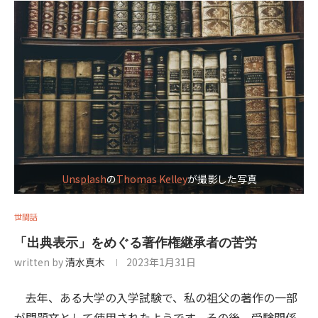
Unsplash
の
Thomas Kelley
が撮影した写真
世間話
「出典表示」をめぐる著作権継承者の苦労
written by
清水真木
2023年1月31日
去年、ある大学の入学試験で、私の祖父の著作の一部
が問題文として使用されたようです。その後、受験関係