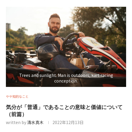
Trees and sunlight. Man is outdoors, kart racing
conception.
やや知的なこと
気分が「普通」であることの意味と価値について
（前篇）
written by
清水真木
2022年12月13日