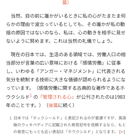
篇）
当然、目の前に誰かがいるときに私の心がたまたま何
らかの理由で波立っているとしても、その誰かが私の動
揺の原因ではないのなら、私は、心の動きを相手に見せ
ないように努めます。これは当然の礼儀でしょう。
現在の日本では、生活のある領域では、労働人口の相
当部分が言葉の広い意味における「感情労働」に従事
し、いわゆる「アンガー・マネジメント」に代表される
気分を統制する技術に大きな価値が認められるようにな
っています。（感情労働に関する古典的な著作であるホ
1
ウクシルド
の
『管理される心』
が公刊されたのは1983
年のことです。）（
後篇
に続く）
日本では「ホックシールド」と表記されるのが普通ですが、英語
版のウィキペディアに記載された発音記号を信頼するなら、もと
の発音にもっとも近い表記は「ホウクシルド」となります。
[
↩
]