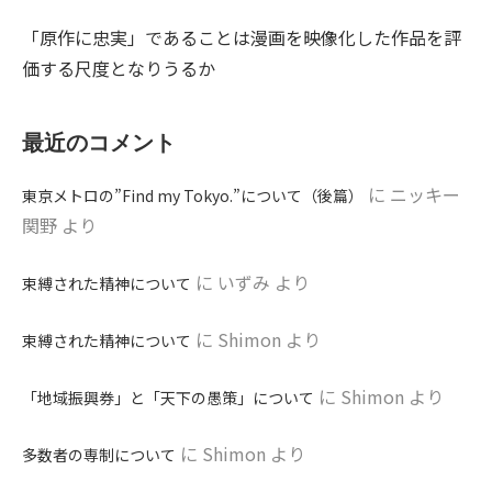
「原作に忠実」であることは漫画を映像化した作品を評
価する尺度となりうるか
最近のコメント
に
ニッキー
東京メトロの”Find my Tokyo.”について（後篇）
関野
より
に
いずみ
より
束縛された精神について
に
Shimon
より
束縛された精神について
に
Shimon
より
「地域振興券」と「天下の愚策」について
に
Shimon
より
多数者の専制について