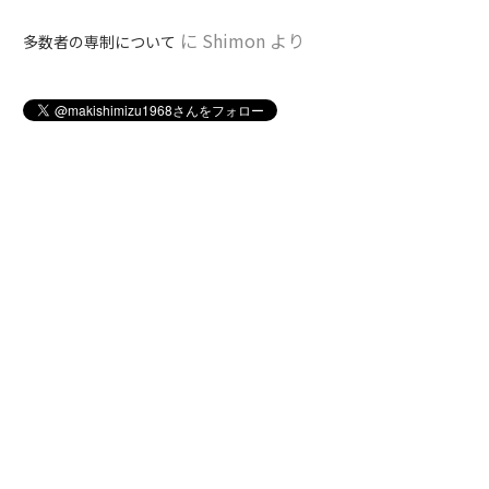
に
Shimon
より
多数者の専制について