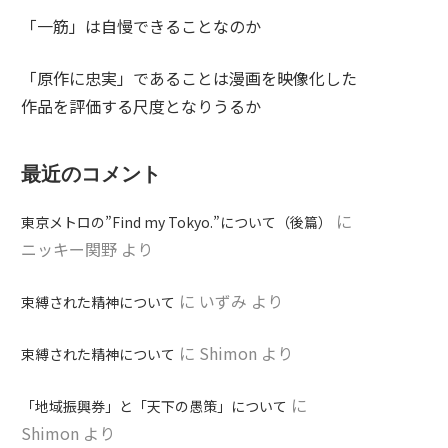
「一筋」は自慢できることなのか
「原作に忠実」であることは漫画を映像化した
作品を評価する尺度となりうるか
最近のコメント
に
東京メトロの”Find my Tokyo.”について（後篇）
ニッキー関野
より
に
いずみ
より
束縛された精神について
に
Shimon
より
束縛された精神について
に
「地域振興券」と「天下の愚策」について
Shimon
より