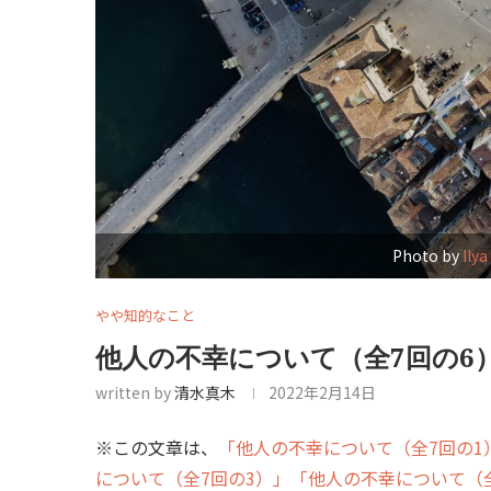
Photo by
Ily
やや知的なこと
他人の不幸について（全7回の6
written by
清水真木
2022年2月14日
※この文章は、
「他人の不幸について（全7回の1
について（全7回の3）」
「他人の不幸について（全