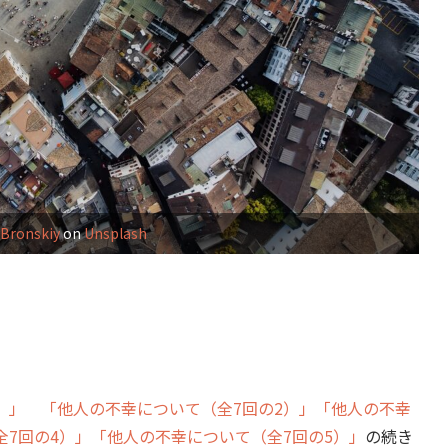
a Bronskiy
on
Unsplash
）
）」
「他人の不幸について（全7回の2）」
「他人の不幸
7回の4）」
「他人の不幸について（全7回の5）」
の続き