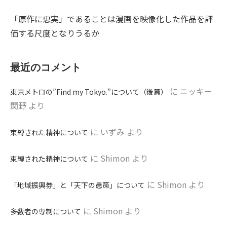
「原作に忠実」であることは漫画を映像化した作品を評
価する尺度となりうるか
最近のコメント
に
ニッキー
東京メトロの”Find my Tokyo.”について（後篇）
関野
より
に
いずみ
より
束縛された精神について
に
Shimon
より
束縛された精神について
に
Shimon
より
「地域振興券」と「天下の愚策」について
に
Shimon
より
多数者の専制について