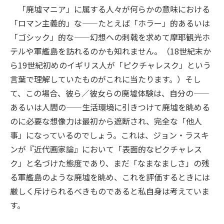
「廃墟マニア」に属する人々が何らかの意味における
「ロマン主義的」な——たとえば「ホラー」的あるいは
「ゴシック」的な——幻想への刺戟を求めて摩耶観光ホ
テルや軍艦島を訪れるのかも知れません。（18世紀末か
ら19世紀初めのイギリス人が「ピクチャレスク」という
言葉で理解していたものがこれに当たります。）そし
て、この場合、彼ら／彼女らの廃墟体験は、自分の——
あるいは人間の——生活環境に引きつけて廃墟を眺める
のに必要な想像力は最初から遮断され、完全な「他人
事」になっているのでしょう。これは、ジョン・ラスキ
ンが『近代画家論』において「表面的なピクチャレス
ク」と名づけた態度であり、まだ「なまなましさ」の残
る軍艦島のような廃墟を眺め、これを評価するときには
厳しく斥けられるべきものであると私自身は考えていま
す。