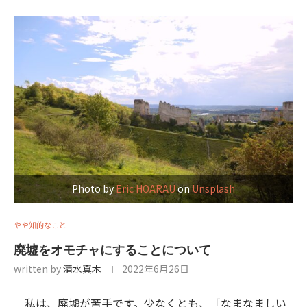
Photo by
Eric HOARAU
on
Unsplash
やや知的なこと
廃墟をオモチャにすることについて
written by
清水真木
2022年6月26日
私は、廃墟が苦手です。少なくとも、「なまなましい