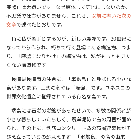
廃墟」は大嫌いです。なぜ解体して更地にしないのか、
不思議で仕方がありません。これは、
以前に書いた次の
文章
で述べたとおりです。
特に私が苦手とするのが、新しい廃墟です。20世紀に
なってから作られ、朽ちて行く登場にある構造物、つま
り、「廃墟になりかけ」の構造物は、私がもっとも見た
くない構造物です。
長崎県長崎市の沖合に、「軍艦島」と呼ばれる小さな
島があります。正式の名称は「端島」です。ユネスコの
世界文化遺産に登録されている有名な島です。
端島には石炭の炭鉱があったせいで、多数の関係者が
小さな暮らしていたらしく、護岸堤防で島の周囲が固め
られ、その上に、鉄筋コンクリート造の高層建築物がそ
びえ立っているのが見えます。「軍艦島」の名の由来