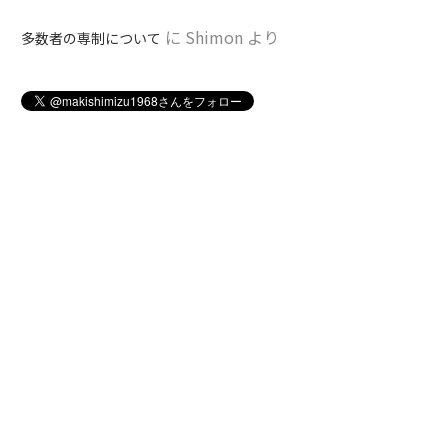
に
Shimon
より
多数者の専制について