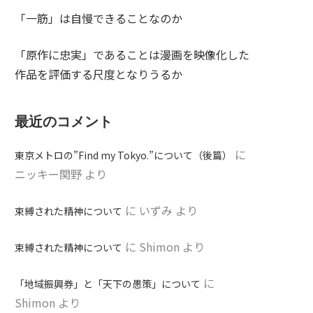
「一筋」は自慢できることなのか
「原作に忠実」であることは漫画を映像化した
作品を評価する尺度となりうるか
最近のコメント
に
東京メトロの”Find my Tokyo.”について（後篇）
ニッキー関野
より
に
いずみ
より
束縛された精神について
に
Shimon
より
束縛された精神について
に
「地域振興券」と「天下の愚策」について
Shimon
より