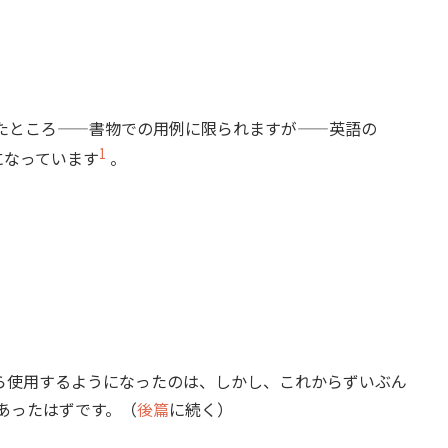
rで確認したところ——書物での用例に限られますが——英語の
1
クになっています
。
使用するようになったのは、しかし、これからずいぶん
であったはずです。（
後篇
に続く）