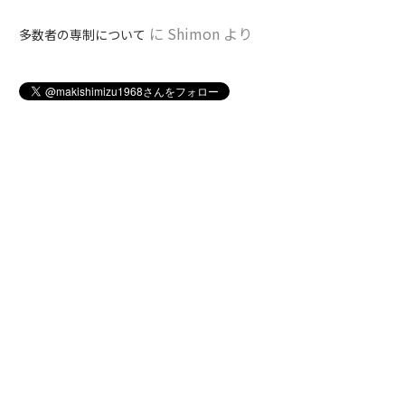
に
Shimon
より
多数者の専制について