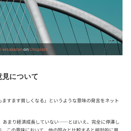
i vesakaran
on
Unsplash
意見について
ますます貧しくなる」というような意味の発言をネット
。
、あまり経済成長していない——とはいえ、完全に停滞し
り、この意味において、他の国々と比較すると相対的に貧