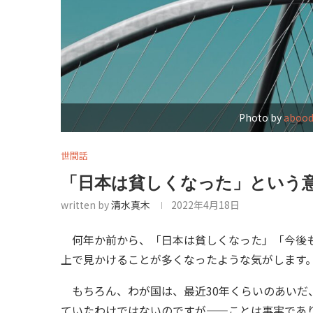
Photo by
abood
世間話
「日本は貧しくなった」という
written by
清水真木
2022年4月18日
何年か前から、「日本は貧しくなった」「今後も
上で見かけることが多くなったような気がします
もちろん、わが国は、最近30年くらいのあいだ
ていたわけではないのですが——ことは事実であ