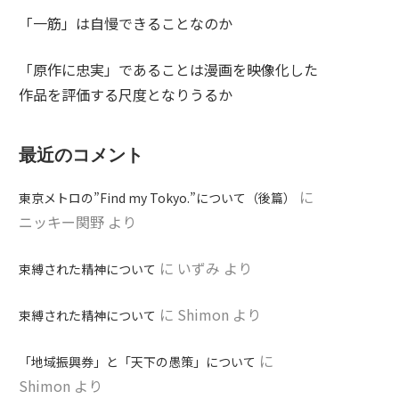
「一筋」は自慢できることなのか
「原作に忠実」であることは漫画を映像化した
作品を評価する尺度となりうるか
最近のコメント
に
東京メトロの”Find my Tokyo.”について（後篇）
ニッキー関野
より
に
いずみ
より
束縛された精神について
に
Shimon
より
束縛された精神について
に
「地域振興券」と「天下の愚策」について
Shimon
より