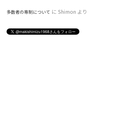
に
Shimon
より
多数者の専制について