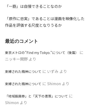
「一筋」は自慢できることなのか
「原作に忠実」であることは漫画を映像化した
作品を評価する尺度となりうるか
最近のコメント
に
東京メトロの”Find my Tokyo.”について（後篇）
ニッキー関野
より
に
いずみ
より
束縛された精神について
に
Shimon
より
束縛された精神について
に
「地域振興券」と「天下の愚策」について
Shimon
より