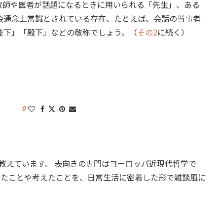
教師や医者が話題になるときに用いられる「先生」、ある
会通念上常識とされている存在、たとえば、会話の当事者
陛下」「殿下」などの敬称でしょう。（
その2
に続く）
0
教えています。 表向きの専門はヨーロッパ近現代哲学で
したことや考えたことを、日常生活に密着した形で雑談風に