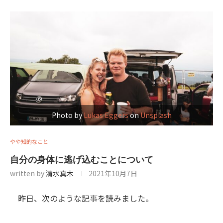
Photo by
Lukas Eggers
on
Unsplash
やや知的なこと
自分の身体に逃げ込むことについて
written by
清水真木
2021年10月7日
昨日、次のような記事を読みました。