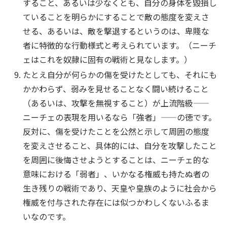
すること、あるいは少なくとも、自分の身体を毀損し
ていることを明らかにすることで敵の態度を変えさ
せる、あるいは、敵を撃退するというのは、卑賤な
者に特徴的な行動様式と考えられています。（ニーチ
ェはこれを奴隷に固有の戦術と見なします。）
たとえ自分が何らかの傷を受けたとしても、それにも
かかわらず、弱みを見せることなく闘い続けること
（あるいは、攻撃を無視すること）が上流階級——
ニーチェの表現を用いるなら「強者」——の徳です。
反対に、傷を受けたことを公然と示して周囲の態度
を変えさせること、具体的には、自分を攻撃したこと
を周囲に後悔させようとすることは、ニーチェ的な
意味における「弱者」、いかなる権威も持たぬ者の
生き残りの戦術であり、天皇や皇族のように社会から
権威を付与された存在には似つかわしくないふるま
いなのです。