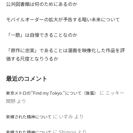
公共図書館は何のためにあるのか
モバイルオーダーの拡大が予告する暗い未来について
「一筋」は自慢できることなのか
「原作に忠実」であることは漫画を映像化した作品を評
価する尺度となりうるか
最近のコメント
に
ニッキー
東京メトロの”Find my Tokyo.”について（後篇）
関野
より
に
いずみ
より
束縛された精神について
に
Shimon
より
束縛された精神について