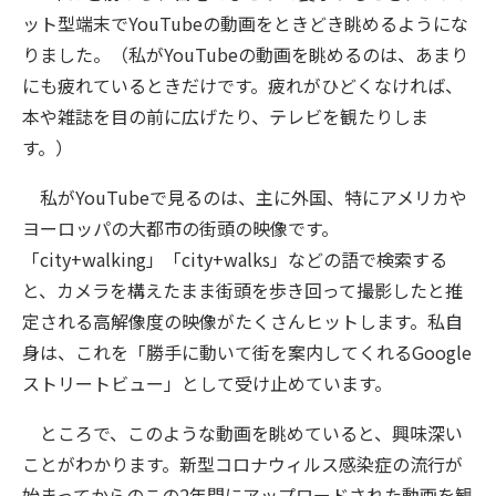
ット型端末でYouTubeの動画をときどき眺めるようにな
りました。（私がYouTubeの動画を眺めるのは、あまり
にも疲れているときだけです。疲れがひどくなければ、
本や雑誌を目の前に広げたり、テレビを観たりしま
す。）
私がYouTubeで見るのは、主に外国、特にアメリカや
ヨーロッパの大都市の街頭の映像です。
「city+walking」「city+walks」などの語で検索する
と、カメラを構えたまま街頭を歩き回って撮影したと推
定される高解像度の映像がたくさんヒットします。私自
身は、これを「勝手に動いて街を案内してくれるGoogle
ストリートビュー」として受け止めています。
ところで、このような動画を眺めていると、興味深い
ことがわかります。新型コロナウィルス感染症の流行が
始まってからのこの2年間にアップロードされた動画を観