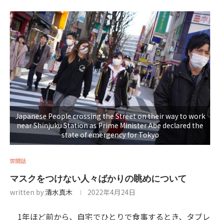
Japanese People crossing the Street on their way to work
near Shinjuku Station as Prime Minister Abe declared the
state of emergency for Tokyo
世間話
マスクをつけない人々ばかりの眺めについて
written by
清水真木
2022年4月24日
1年ほど前から、自宅でひとりで食事するとき、タブレ