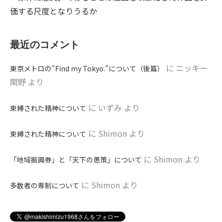
価する尺度となりうるか
最近のコメント
に
ニッキー
東京メトロの”Find my Tokyo.”について（後篇）
関野
より
に
いずみ
より
束縛された精神について
に
Shimon
より
束縛された精神について
に
Shimon
より
「地域振興券」と「天下の愚策」について
に
Shimon
より
多数者の専制について