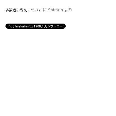
に
Shimon
より
多数者の専制について