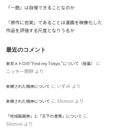
「一筋」は自慢できることなのか
「原作に忠実」であることは漫画を映像化した
作品を評価する尺度となりうるか
最近のコメント
に
東京メトロの”Find my Tokyo.”について（後篇）
ニッキー関野
より
に
いずみ
より
束縛された精神について
に
Shimon
より
束縛された精神について
に
「地域振興券」と「天下の愚策」について
Shimon
より