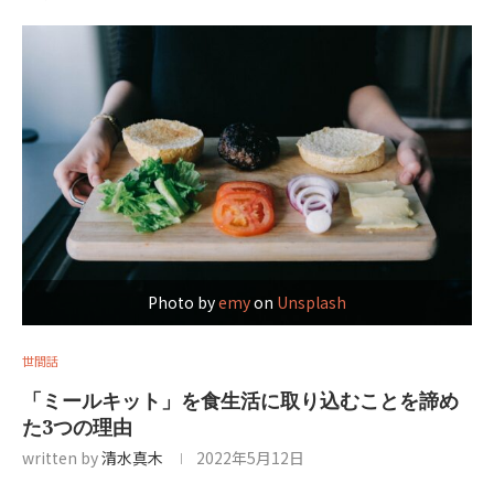
Photo by
emy
on
Unsplash
世間話
「ミールキット」を食生活に取り込むことを諦め
た3つの理由
written by
清水真木
2022年5月12日