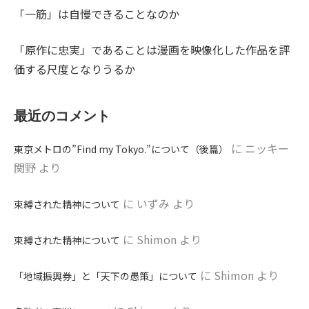
「一筋」は自慢できることなのか
「原作に忠実」であることは漫画を映像化した作品を評
価する尺度となりうるか
最近のコメント
に
ニッキー
東京メトロの”Find my Tokyo.”について（後篇）
関野
より
に
いずみ
より
束縛された精神について
に
Shimon
より
束縛された精神について
に
Shimon
より
「地域振興券」と「天下の愚策」について