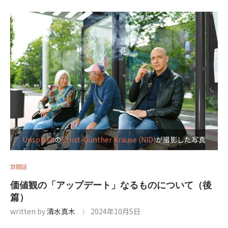
Unsplash
の
Ernst-Günther Krause (NID)
が撮影した写真
世間話
価値観の「アップデート」なるものについて（後
篇）
written by
清水真木
2024年10月5日