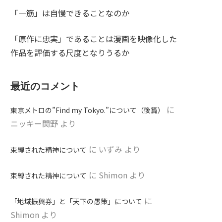
「一筋」は自慢できることなのか
「原作に忠実」であることは漫画を映像化した
作品を評価する尺度となりうるか
最近のコメント
に
東京メトロの”Find my Tokyo.”について（後篇）
ニッキー関野
より
に
いずみ
より
束縛された精神について
に
Shimon
より
束縛された精神について
に
「地域振興券」と「天下の愚策」について
Shimon
より