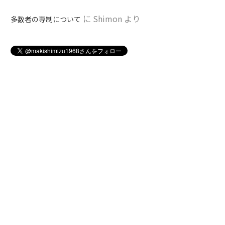
に
Shimon
より
多数者の専制について