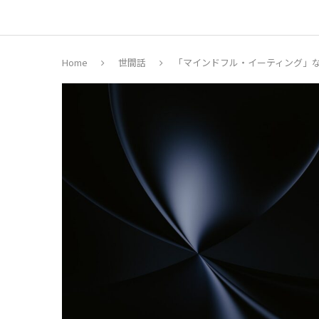
Home
世間話
「マインドフル・イーティング」