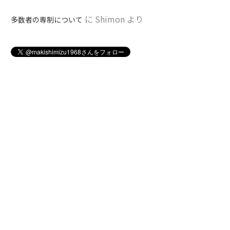
に
Shimon
より
多数者の専制について