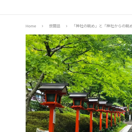
Home
世間話
「神社の眺め」と「神社からの眺