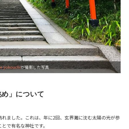
ie yokouchi
が撮影した写真
眺め」について
れました。これは、年に2回、玄界灘に沈む太陽の光が参
ことで有名な神社です。