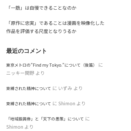
「一筋」は自慢できることなのか
「原作に忠実」であることは漫画を映像化した
作品を評価する尺度となりうるか
最近のコメント
に
東京メトロの”Find my Tokyo.”について（後篇）
ニッキー関野
より
に
いずみ
より
束縛された精神について
に
Shimon
より
束縛された精神について
に
「地域振興券」と「天下の愚策」について
Shimon
より