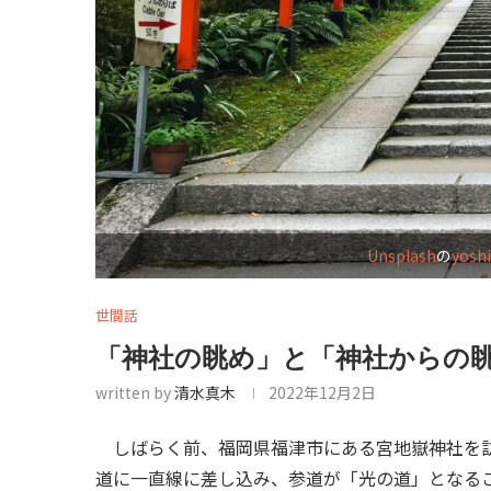
Unsplash
の
yosh
世間話
「神社の眺め」と「神社からの
written by
清水真木
2022年12月2日
しばらく前、福岡県福津市にある宮地嶽神社を訪
道に一直線に差し込み、参道が「光の道」となる