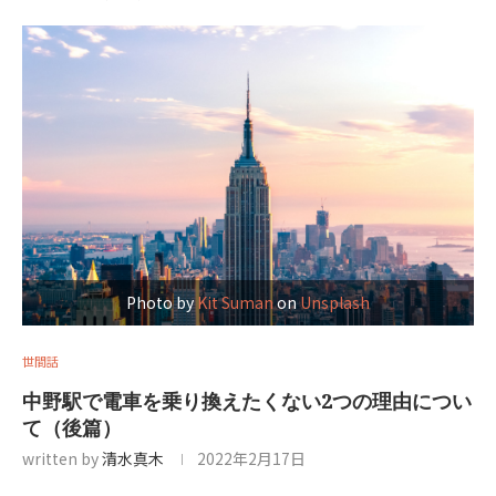
Photo by
Kit Suman
on
Unsplash
世間話
中野駅で電車を乗り換えたくない2つの理由につい
て（後篇）
written by
清水真木
2022年2月17日