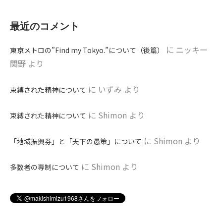
最近のコメント
に
ニッキー
東京メトロの”Find my Tokyo.”について（後篇）
関野
より
に
いずみ
より
束縛された精神について
に
Shimon
より
束縛された精神について
に
Shimon
より
「地域振興券」と「天下の愚策」について
に
Shimon
より
多数者の専制について