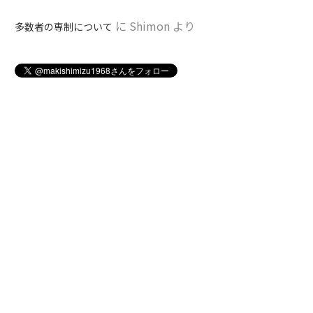
に
Shimon
より
多数者の専制について