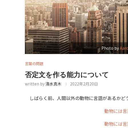
Photo by
Aar
言葉の問題
否定文を作る能力について
written by
清水真木
2022年2月20日
しばらく前、人間以外の動物に言語があるかどう
動物には言
動物には言