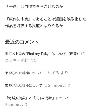
「一筋」は自慢できることなのか
「原作に忠実」であることは漫画を映像化した
作品を評価する尺度となりうるか
最近のコメント
に
東京メトロの”Find my Tokyo.”について（後篇）
ニッキー関野
より
に
いずみ
より
束縛された精神について
に
Shimon
より
束縛された精神について
に
「地域振興券」と「天下の愚策」について
Shimon
より