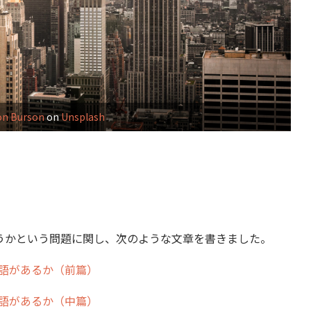
on Burson
on
Unsplash
かという問題に関し、次のような文章を書きました。
語があるか（前篇）
語があるか（中篇）