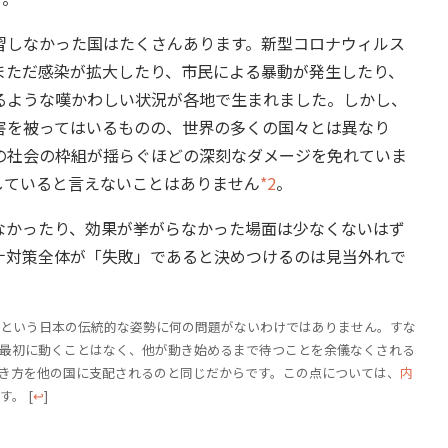
しなかった国はたくさんあります。新型コロナウィルス
まただ感染が拡大したり、市民による暴動が発生したり、
るような嘆かわしい状況が各地で生まれました。しかし、
害を被ってはいるものの、世界の多くの国々とは異なり
の社会の枠組が揺らぐほどの深刻なダメージを免れていま
していると言えないことはありません
*2
。
かったり、効果が挙がらなかった場面は少なくないはず
ナ対策全体が「失敗」であると決めつけるのは見当外れで
という日本の伝統的な姿勢に何の問題がないわけではありません。すな
最初に動くことはなく、他が動き始めるまで待つことを余儀なくされる
き方を他の国に支配されるのと同じだからです。この点については、
内
す。
[
↩
]