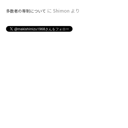
に
Shimon
より
多数者の専制について