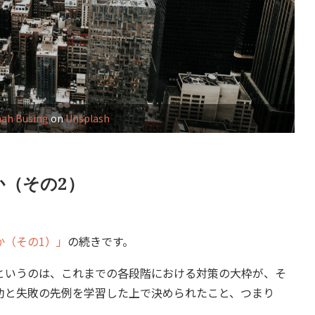
ah Busing
on
Unsplash
（その2）
か（その1）」
の続きです。
いうのは、これまでの各段階における対策の大枠が、そ
功と失敗の先例を学習した上で決められたこと、つまり
。