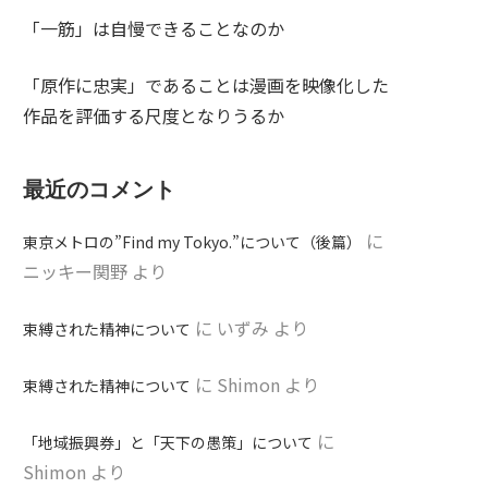
「一筋」は自慢できることなのか
「原作に忠実」であることは漫画を映像化した
作品を評価する尺度となりうるか
最近のコメント
に
東京メトロの”Find my Tokyo.”について（後篇）
ニッキー関野
より
に
いずみ
より
束縛された精神について
に
Shimon
より
束縛された精神について
に
「地域振興券」と「天下の愚策」について
Shimon
より