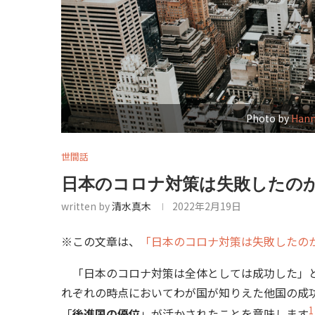
Photo by
Hann
世間話
日本のコロナ対策は失敗したのか
written by
清水真木
2022年2月19日
※この文章は、
「日本のコロナ対策は失敗したの
「日本のコロナ対策は全体としては成功した」と
れぞれの時点においてわが国が知りえた他国の成
1
「
後進国の優位
」が活かされたことを意味します