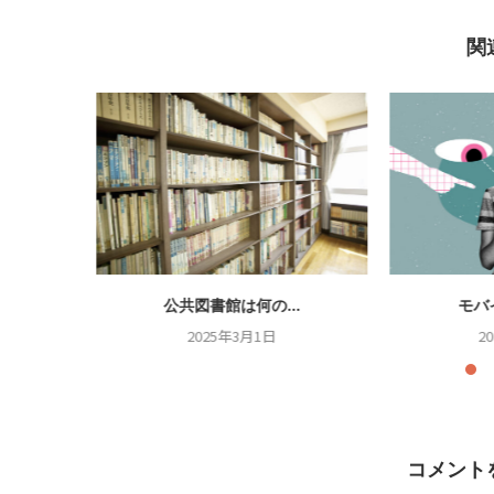
関
.
公共図書館は何の...
モバ
2025年3月1日
2
コメント