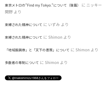
に
ニッキー
東京メトロの”Find my Tokyo.”について（後篇）
関野
より
に
いずみ
より
束縛された精神について
に
Shimon
より
束縛された精神について
に
Shimon
より
「地域振興券」と「天下の愚策」について
に
Shimon
より
多数者の専制について