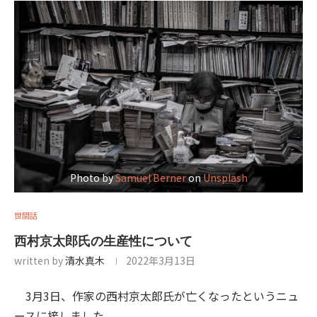
Photo by
Samuel Berner
on
Unsplash
世間話
西村京太郎氏の生産性について
written by
清水真木
2022年3月13日
3月3日、作家の西村京太郎氏が亡くなったというニュ
ースに接しました。