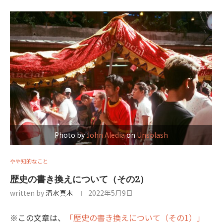
Photo by
John Aledia
on
Unsplash
やや知的なこと
歴史の書き換えについて（その2）
written by
清水真木
2022年5月9日
※この文章は、
「歴史の書き換えについて（その1）」