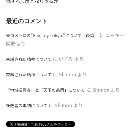
価する尺度となりうるか
最近のコメント
に
ニッキー
東京メトロの”Find my Tokyo.”について（後篇）
関野
より
に
いずみ
より
束縛された精神について
に
Shimon
より
束縛された精神について
に
Shimon
より
「地域振興券」と「天下の愚策」について
に
Shimon
より
多数者の専制について