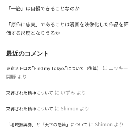
「一筋」は自慢できることなのか
「原作に忠実」であることは漫画を映像化した作品を評
価する尺度となりうるか
最近のコメント
に
ニッキー
東京メトロの”Find my Tokyo.”について（後篇）
関野
より
に
いずみ
より
束縛された精神について
に
Shimon
より
束縛された精神について
に
Shimon
より
「地域振興券」と「天下の愚策」について