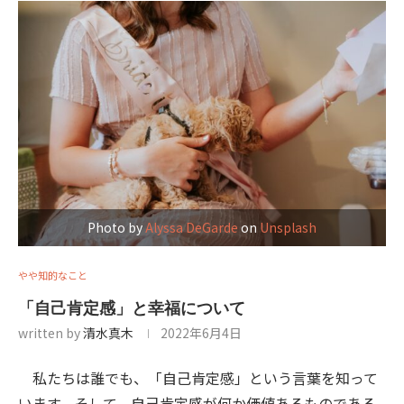
Photo by
Alyssa DeGarde
on
Unsplash
やや知的なこと
「自己肯定感」と幸福について
written by
清水真木
2022年6月4日
私たちは誰でも、「自己肯定感」という言葉を知って
います。そして、自己肯定感が何か価値あるものである