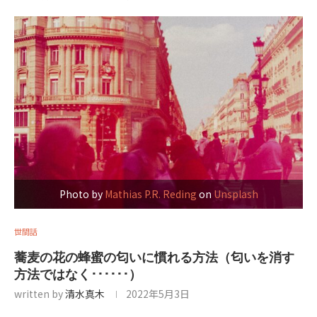
Photo by
Mathias P.R. Reding
on
Unsplash
世間話
蕎麦の花の蜂蜜の匂いに慣れる方法（匂いを消す
方法ではなく･･････）
written by
清水真木
2022年5月3日