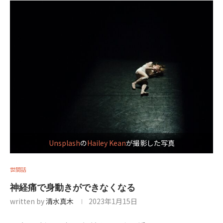
Unsplash
の
Hailey Kean
が撮影した写真
世間話
神経痛で身動きができなくなる
written by
清水真木
2023年1月15日