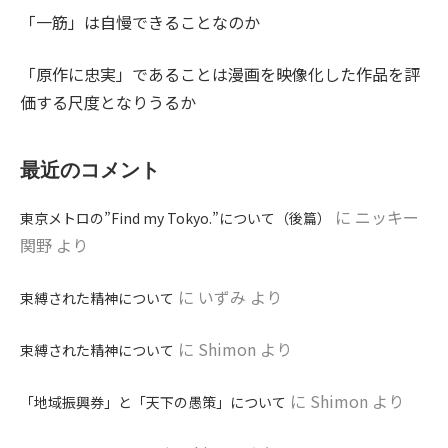
「一筋」は自慢できることなのか
「原作に忠実」であることは漫画を映像化した作品を評
価する尺度となりうるか
最近のコメント
に
ニッキー
東京メトロの”Find my Tokyo.”について（後篇）
関野
より
に
いずみ
より
束縛された精神について
に
Shimon
より
束縛された精神について
に
Shimon
より
「地域振興券」と「天下の愚策」について