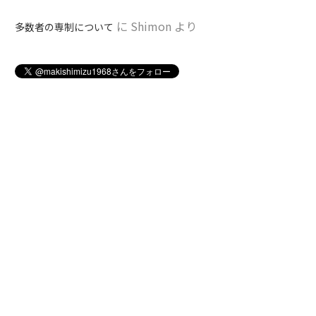
に
Shimon
より
多数者の専制について