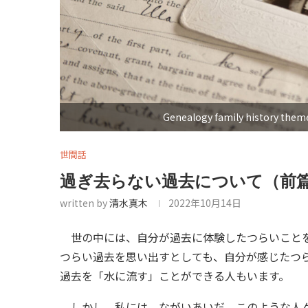
Genealogy family history them
世間話
過ぎ去らない過去について（前
written by
清水真木
2022年10月14日
世の中には、自分が過去に体験したつらいことを
つらい過去を思い出すとしても、自分が感じたつ
過去を「水に流す」ことができる人もいます。
しかし、私には、ながいあいだ、このような人々