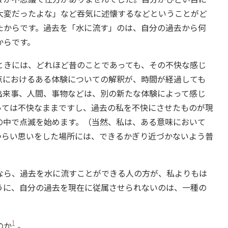
大変だったよな」など吞気に述懐するなどということがど
たからです。過去を「水に流す」のは、自分の過去から何
からです。
きには、どれほど昔のことであっても、その不快な感じ
点におけるある体験についての解釈が、時間が経過しても
出来事、人間、事物などは、別の新たな体験によって感じ
っては不快なままですし、過去の私を不快にさせたものが現
の中で点滅を始めます。（当然、私は、ある意味において
つらい思いをした場所には、できるかぎり近づかないよう普
ら、過去を水に流すことができる人の方が、私よりもは
うに、自分の過去を現在に従属させられないのは、一種の
1
のか
。