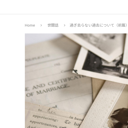
Home
世間話
過ぎ去らない過去について（前篇