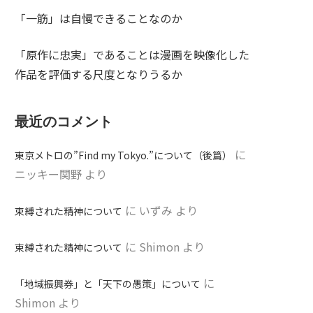
「一筋」は自慢できることなのか
「原作に忠実」であることは漫画を映像化した
作品を評価する尺度となりうるか
最近のコメント
に
東京メトロの”Find my Tokyo.”について（後篇）
ニッキー関野
より
に
いずみ
より
束縛された精神について
に
Shimon
より
束縛された精神について
に
「地域振興券」と「天下の愚策」について
Shimon
より