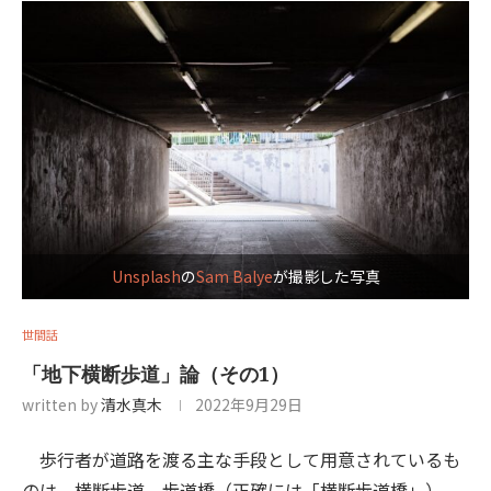
Unsplash
の
Sam Balye
が撮影した写真
世間話
「地下横断歩道」論（その1）
written by
清水真木
2022年9月29日
歩行者が道路を渡る主な手段として用意されているも
のは、横断歩道、歩道橋（正確には「横断歩道橋」）、