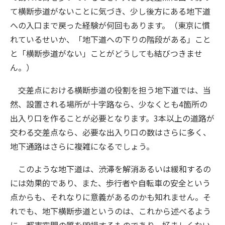
て横断歩道がないことに気づき、少し後方にある地下道
への入口まで戻った経験が何回もあります。（東京に慣
れているせいか、「地下道への下りの階段がある」こと
と「横断歩道がない」ことがどうしても結びつきませ
ん。）
交差点における横断歩道の役割を担う地下道では、当
然、設置される場所が十字路なら、少なくとも4箇所の
出入り口を作ることが必要となります。3本以上の道路が
交わる交差点なら、必要な出入り口の数はさらに多く、
地下通路はさらに複雑になるでしょう。
このような地下道は、渋滞を解消あるいは緩和するの
には効果的であり、また、歩行者や自転車の安全という
点からも、それなりに意義があるのかも知れません。そ
れでも、地下横断歩道というのは、これから述べるよう
に、都市空間の質を毀損するものであり、好ましくない