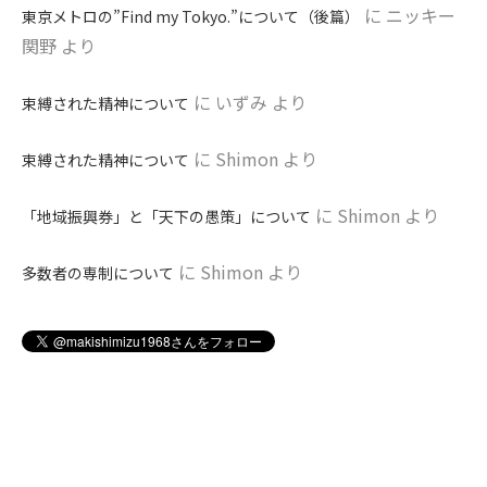
に
ニッキー
東京メトロの”Find my Tokyo.”について（後篇）
関野
より
に
いずみ
より
束縛された精神について
に
Shimon
より
束縛された精神について
に
Shimon
より
「地域振興券」と「天下の愚策」について
に
Shimon
より
多数者の専制について