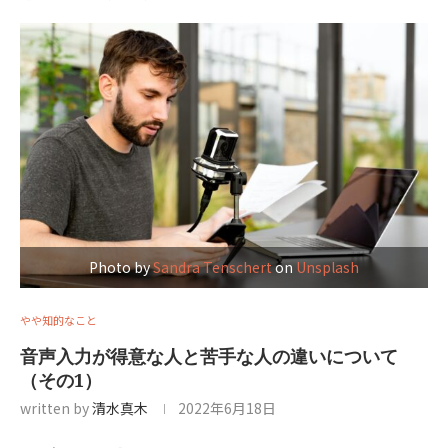
Photo by
Sandra Tenschert
on
Unsplash
やや知的なこと
音声入力が得意な人と苦手な人の違いについて
（その1）
written by
清水真木
2022年6月18日