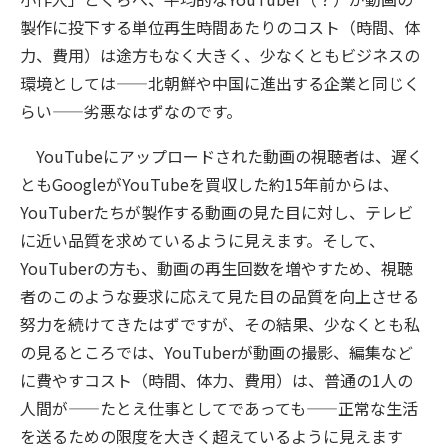
製作に投下する単位再生時間あたりのコスト（時間、体
力、費用）は途方もなく大きく、少なくともビジネスの
環境としては——北朝鮮や中国に進出する企業と同じく
らい——劣悪なはずなのです。
YouTubeにアップロードされた動画の視聴者は、遅く
ともGoogleがYouTubeを買収した約15年前からは、
YouTuberたちが製作する動画の見た目に対し、テレビ
に近い品質を求めているように見えます。そして、
YouTuberの方も、動画の再生回数を増やすため、視聴
者のこのような要求に応えて見た目の品質を向上させる
努力を続けてきたはずですが、その結果、少なくとも私
の見るところでは、YouTuberが動画の撮影、編集など
に費やすコスト（時間、体力、費用）は、普通の1人の
人間が——たとえ仕事としてであっても——正常な生活
を送るための限度を大きく超えているように見えます