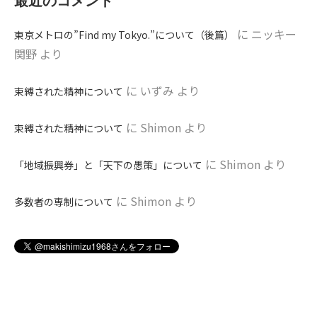
最近のコメント
に
ニッキー
東京メトロの”Find my Tokyo.”について（後篇）
関野
より
に
いずみ
より
束縛された精神について
に
Shimon
より
束縛された精神について
に
Shimon
より
「地域振興券」と「天下の愚策」について
に
Shimon
より
多数者の専制について