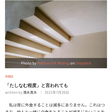
Photo by
Mathias P.R. Reding
on
Unsplash
世間話
「たしなむ程度」と言われても
written by
清水真木
2021年7月26日
私は夜に外食することは滅多にありません。これはつ
まり、他人と一緒に夕食をとることが滅多にないことを