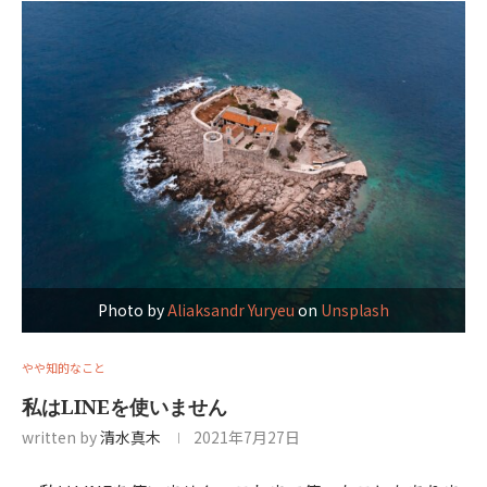
Photo by
Aliaksandr Yuryeu
on
Unsplash
やや知的なこと
私はLINEを使いません
written by
清水真木
2021年7月27日