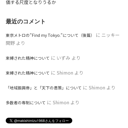
価する尺度となりうるか
最近のコメント
に
ニッキー
東京メトロの”Find my Tokyo.”について（後篇）
関野
より
に
いずみ
より
束縛された精神について
に
Shimon
より
束縛された精神について
に
Shimon
より
「地域振興券」と「天下の愚策」について
に
Shimon
より
多数者の専制について