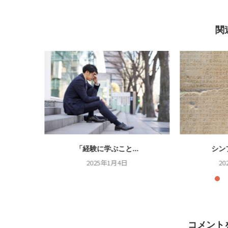
関
.
「経験に学ぶこと...
シン
2025年1月4日
20
コメント