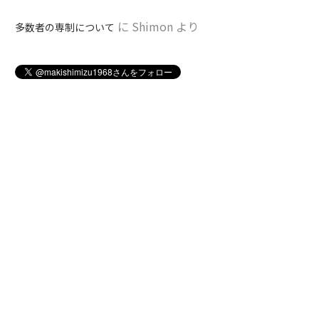
に
Shimon
より
多数者の専制について