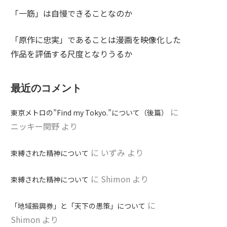
「一筋」は自慢できることなのか
「原作に忠実」であることは漫画を映像化した
作品を評価する尺度となりうるか
最近のコメント
に
東京メトロの”Find my Tokyo.”について（後篇）
ニッキー関野
より
に
いずみ
より
束縛された精神について
に
Shimon
より
束縛された精神について
に
「地域振興券」と「天下の愚策」について
Shimon
より