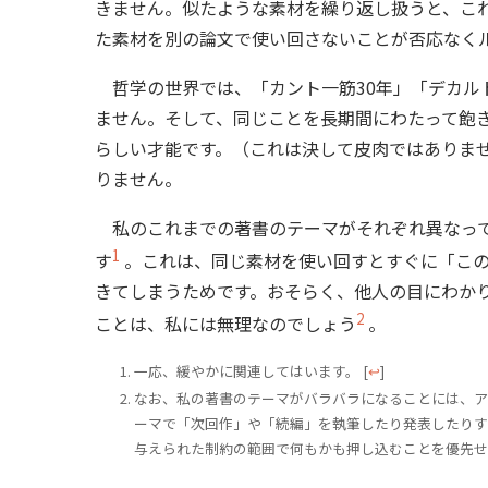
きません。似たような素材を繰り返し扱うと、こ
た素材を別の論文で使い回さないことが否応なく
哲学の世界では、「カント一筋30年」「デカル
ません。そして、同じことを長期間にわたって飽
らしい才能です。（これは決して皮肉ではありま
りません。
私のこれまでの著書のテーマがそれぞれ異なって
1
す
。これは、同じ素材を使い回すとすぐに「こ
きてしまうためです。おそらく、他人の目にわか
2
ことは、私には無理なのでしょう
。
一応、緩やかに関連してはいます。
[
↩
]
なお、私の著書のテーマがバラバラになることには、ア
ーマで「次回作」や「続編」を執筆したり発表したりす
与えられた制約の範囲で何もかも押し込むことを優先せ