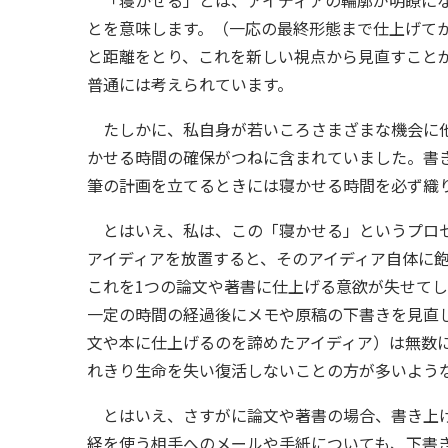
とを意味します。（一応の最終形態まで仕上げて
と距離をとり、これを新しい視点から見直すこと
普通には考えられています。
たしかに、私自身が若いころさまざまな機会に他
かせる時間の確保がつねに含まれていました。書
筆の計画を立てるときには寝かせる時間を必ず織り込
とはいえ、私は、この「寝かせる」というプロセ
アイディアを放置すると、そのアイディア自体に
これを1つの論文や著書に仕上げる意欲が失せて
一定の時間の経過後にメモや原稿の下書きを見直
文や本に仕上げるのを諦めたアイディア）は無数
れきり生命を失い復活しないことの方が多いよう
とはいえ、さすがに論文や著書の場合、書き上げ
経を使う相手へのメールや手紙についても、下書き