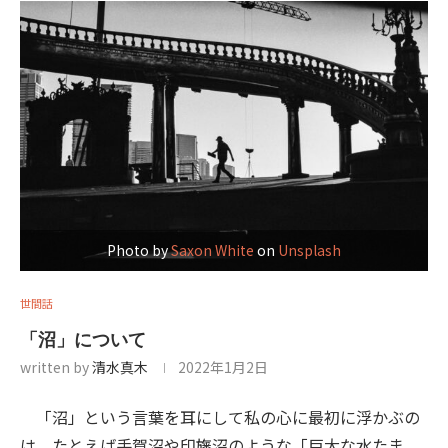
Photo by
Saxon White
on
Unsplash
世間話
「沼」について
written by
清水真木
2022年1月2日
「沼」という言葉を耳にして私の心に最初に浮かぶの
は、たとえば手賀沼や印旛沼のような「巨大な水たま