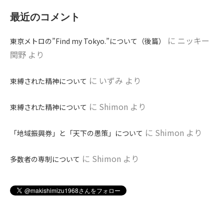
最近のコメント
に
ニッキー
東京メトロの”Find my Tokyo.”について（後篇）
関野
より
に
いずみ
より
束縛された精神について
に
Shimon
より
束縛された精神について
に
Shimon
より
「地域振興券」と「天下の愚策」について
に
Shimon
より
多数者の専制について